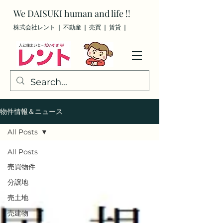
We
DAISUKI
human and life !!
株式会社レント ❘ 不動産 ❘ 売買
❘ 賃貸
❘
物件情報＆ニュース
All Posts
All Posts
売買物件
分譲地
売土地
売建物