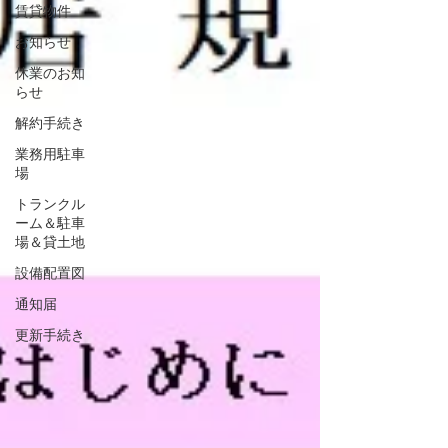
賃貸物件
お知らせ
休業のお知
らせ
解約手続き
業務用駐車
場
トランクル
ーム＆駐車
場＆貸土地
設備配置図
通知届
更新手続き