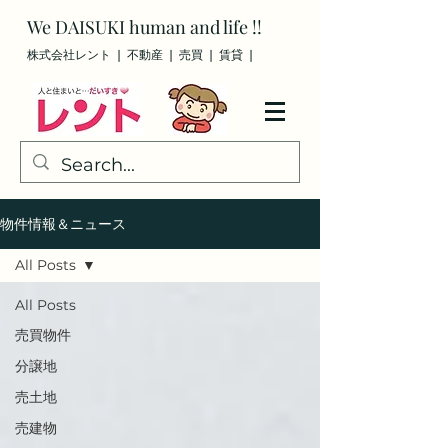
We
DAISUKI
human and life !!
株式会社レント ❘ 不動産 ❘ 売買
❘ 賃貸
❘
物件情報＆ニュース
All Posts
All Posts
売買物件
分譲地
売土地
売建物