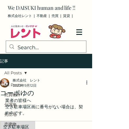
We
DAISUKI
human and life !!
株式会社レント ❘ 不動産 ❘ 売買
❘ 賃貸
❘
記事
All Posts
株式会社 レント
All Posts
2023年9月12日
コーポゆの
売買物件
業者の皆様へ
分譲地
空き駐車場区画に番号がない場合は、契
約中です。
売土地
売建物
空き駐車場区