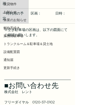
画
賃貸物件
お知らせ
一時利用の予
区画：　　　　日時：
定
休業のお知らせ
解約手続き
※空き駐車場の区画は、以下の図面にて
ご確認お願いします。
業務用駐車場
トランクルーム＆駐車場＆貸土地
設備配置図
通知届
更新手続き
■お問い合わせ先
株式会社　レント
フリーダイヤル　0120-57-0102