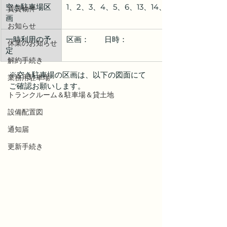
空き駐車場区
1、2、3、4、5、6、13、14、15、16
賃貸物件
画
お知らせ
一時利用の予
区画：　　日時：
休業のお知らせ
定
解約手続き
※空き駐車場の区画は、以下の図面にて
業務用駐車場
ご確認お願いします。
トランクルーム＆駐車場＆貸土地
設備配置図
通知届
更新手続き