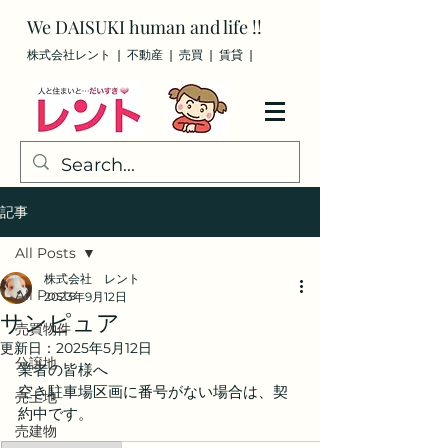
We
DAISUKI
human and life !!
株式会社レント ❘ 不動産 ❘ 売買
❘ 賃貸
❘
記事
All Posts
株式会社 レント
All Posts
2023年9月12日
サンピュア
売買物件
更新日：
2025年5月12日
分譲地
業者の皆様へ
空き駐車場区画に番号がない場合は、契
売土地
約中です。
売建物