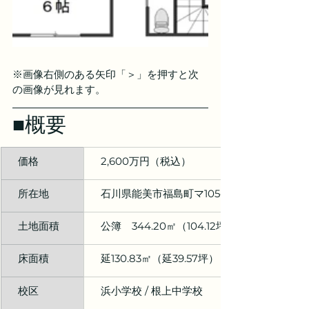
※画像右側のある矢印「＞」を押すと次
の画像が見れます。
■概要
　価格
　2,600万円（税込）
　所在地
　石川県能美市福島町マ105番地
　土地面積
　公簿　344.20㎡（104.12坪）
　床面積
　延130.83㎡（延39.57坪）
　校区
　浜小学校 / 根上中学校