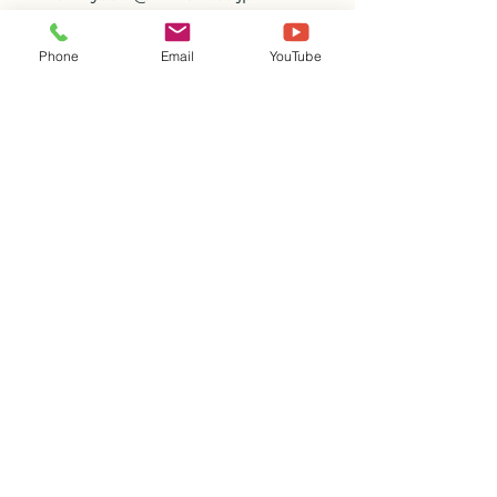
能美市
売買
売建物
Phone
Email
YouTube
売建物
売買物件
すべて表示
関連記事