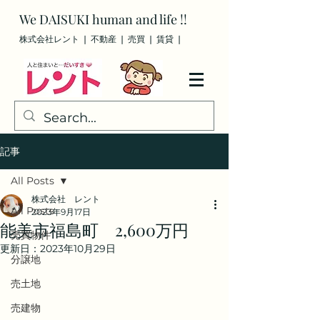
We
DAISUKI
human and life !!
株式会社レント ❘ 不動産 ❘ 売買
❘ 賃貸
❘
記事
All Posts
株式会社 レント
All Posts
2023年9月17日
能美市福島町 2,600万円
売買物件
更新日：
2023年10月29日
分譲地
売土地
売建物