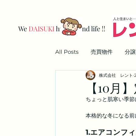
We
DAISUKI
human and life !!
株式会社レン
All Posts
売買物件
分譲
株式会社 レント
解約手続き
業務用駐車
【10月
ちょっと肌寒い季節
更新手続き
本格的な冬になる前
1.エアコンフ