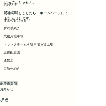
行っておりません。
賃貸物件
お知らせ
募集再開しましたら、ホームページにて
お知らせします。
休業のお知らせ
解約手続き
業務用駐車場
トランクルーム＆駐車場＆貸土地
設備配置図
通知届
更新手続き
能美市
賃貸
お知らせ