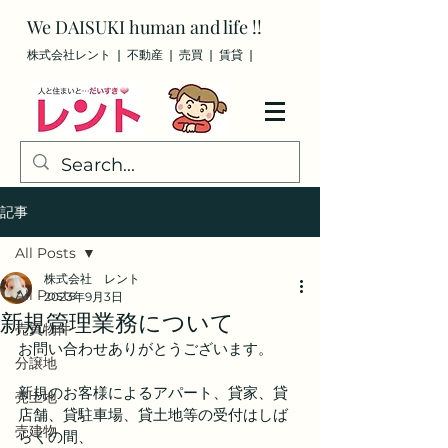
We
DAISUKI
human and life !!
株式会社レント ❘ 不動産 ❘ 売買
❘ 賃貸
❘
記事
All Posts
株式会社 レント
All Posts
2023年9月3日
新規管理業務について
売買物件
お問い合わせありがとうございます。
分譲地
新規のお客様によるアパート、貸家、貸
売土地
店舗、貸駐車場、貸土地等の受付はしば
売建物
らくの間、