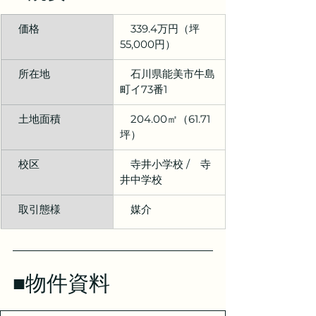
　価格
　339.4万円（坪
55,000円）
　所在地
　石川県能美市牛島
町イ73番1
　土地面積
　204.00㎡（61.71
坪）
　校区
　寺井小学校 /　寺
井中学校
　取引態様
　媒介
■物件資料