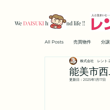
We
DAISUKI
human and life !!
株式会社レン
All Posts
売買物件
分譲
株式会社 レント
解約手続き
業務用駐車
能美市西二
更新日：
2025年1月17日
更新手続き