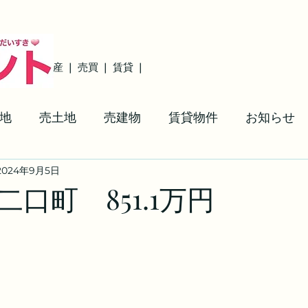
ト ❘ 不動産 ❘ 売買
❘ 賃貸
❘
地
売土地
売建物
賃貸物件
お知らせ
2024年9月5日
場
トランクルーム＆駐車場＆貸土地
設備配置
口町 851.1万円