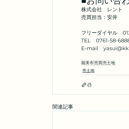
■お問い合
株式会社　レント
売買担当：安井
フリーダイヤル　0120
TEL　0761-58-688
E-mail　yasui@kk-
能美市
売買
売土地
売土地
関連記事