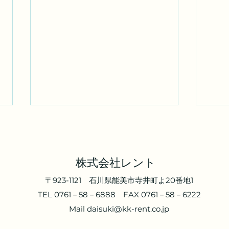
株式会社レント
​​〒923-1121 石川県能美市寺井町よ20番地1
能美
能美市寺井町 830.5万円
TEL 0761－58－6888 FAX 0761－58－6222
Mail
daisuki@kk-rent.co.jp