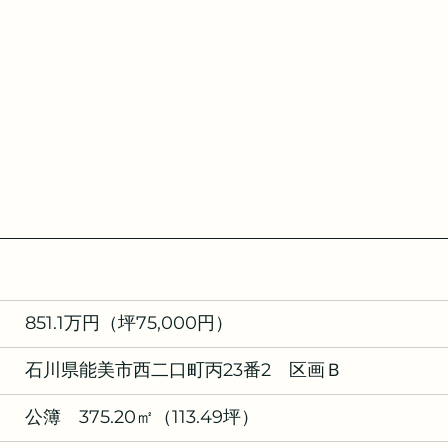
　851.1万円（坪75,000円）
　石川県能美市西二口町丙23番2　区画Ｂ
　公簿　375.20㎡（113.49坪）