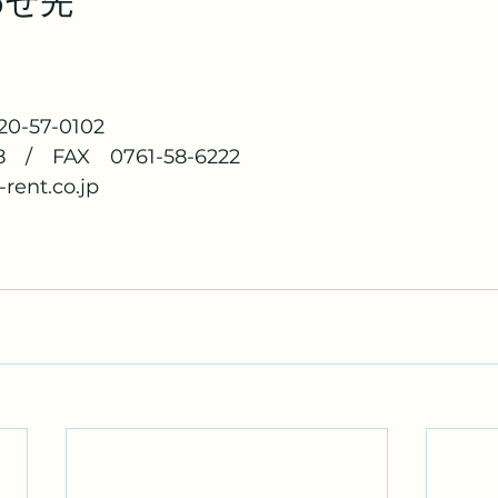
わせ先
-57-0102
8　/　FAX　0761-58-6222
rent.co.jp