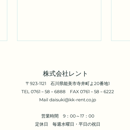
株式会社レント
WE
​​〒923-1121 石川県能美市寺井町よ20番地1
TEL 0761－58－6888 FAX 0761－58－6222
ＫＳＫパーキング寺井南 ト
Mail
daisuki@kk-rent.co.jp
ランクルーム
営業時間 9：00～17：00
定休日 毎週水曜日・平日の祝日