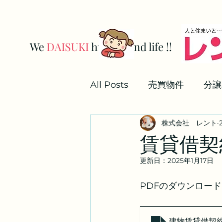
We
DAISUKI
human and life !!
株式会社レン
All Posts
売買物件
分譲
株式会社 レント
解約手続き
業務用駐車
賃貸借契
更新日：
2025年1月17日
更新手続き
PDFのダウンロード
建物賃貸借契