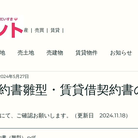
ト ❘ 不動産 ❘ 売買
❘ 賃貸
❘
地
売土地
売建物
賃貸物件
お知らせ
2024年5月27日
場
トランクルーム＆駐車場＆貸土地
設備配置
約書雛型・賃貸借契約書
にて、ご確認お願いします。（更新日　2024.11.18）
約書（雛型）
.pdf