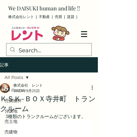
We
DAISUKI
human and life !!
株式会社レント ❘ 不動産 ❘ 売買
❘ 賃貸
❘
記事
All Posts
株式会社 レント
All Posts
2023年9月25日
ＫＳＫ-ＢＯＸ寺井町 トラン
売買物件
クルーム
分譲地
3種類のトランクルームがございます。
売土地
売建物