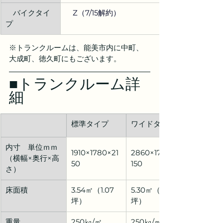
​　バイクタイ
Z（7/15解約）
プ
※トランクルームは、能美市内に中町、
大成町、徳久町にもございます。
■トランクルーム詳
細
標準タイプ
ワイドタイプ
内寸　単位ｍｍ
1910×1780×21
2860×1780×2
（横幅×奥行×高
50
150
さ）
床面積
3.54㎡（1.07
5.30㎡（1.60
坪）
坪）
重量
250㎏/㎡
250㎏/㎡