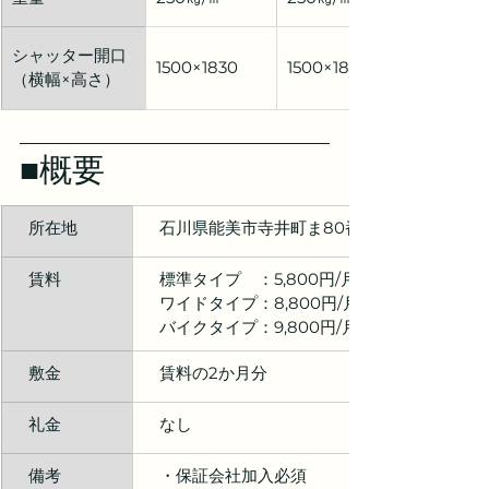
シャッター開口
1500×1830
1500×1830
（横幅×高さ）
■概要
　所在地
　石川県能美市寺井町ま80番
　賃料
　標準タイプ　：5,800円/月（税込）
　ワイドタイプ：8,800円/月（税込）
　バイクタイプ：9,800円/月（税込）※駐車場
　敷金
　賃料の2か月分
　礼金
　なし
　備考
　・保証会社加入必須