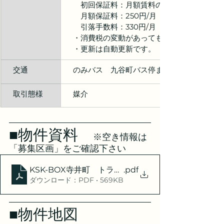
　　初回保証料：月額賃料の80％
　　月額保証料：250円/月（非課税）
　　引落手数料：330円/月（税込）
　・消費税の変動があっても賃料は変わりませ
　・更新は自動更新です。
　交通
　のみバス　九谷町バス停まで　約75ｍ（徒歩
　取引態様
　媒介
■物件資料　
※空き情報は
「募集区画」をご確認下さい
KSK-BOX寺井町 トランクルーム
.pdf
ダウンロード：PDF • 569KB
■物件地図