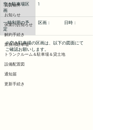
空き駐車場区
1
賃貸物件
画
お知らせ
一時利用の予
区画：　　　日時：
休業のお知らせ
定
解約手続き
※空き駐車場の区画は、以下の図面にて
業務用駐車場
ご確認お願いします。
トランクルーム＆駐車場＆貸土地
設備配置図
通知届
更新手続き