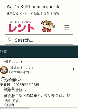
We
DAISUKI
human and life !!
株式会社レント ❘ 不動産 ❘ 売買
❘ 賃貸
❘
記事
All Posts
株式会社 レント
All Posts
2023年9月12日
クレヨン
売買物件
更新日：
2025年12月28日
分譲地
業者の皆様へ
空き駐車場区画に番号がない場合は、契
売土地
約中です。
売建物