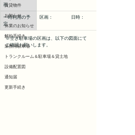
画
賃貸物件
お知らせ
一時利用の予
区画：　　　　日時：
定
休業のお知らせ
解約手続き
※空き駐車場の区画は、以下の図面にて
ご確認お願いします。
業務用駐車場
トランクルーム＆駐車場＆貸土地
設備配置図
通知届
更新手続き