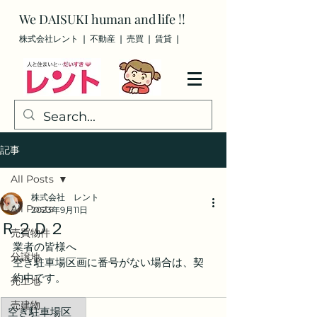
We
DAISUKI
human and life !!
株式会社レント ❘ 不動産 ❘ 売買
❘ 賃貸
❘
記事
All Posts
株式会社 レント
All Posts
2023年9月11日
Ｒ２Ｄ２
売買物件
業者の皆様へ
分譲地
空き駐車場区画に番号がない場合は、契
約中です。
売土地
売建物
空き駐車場区