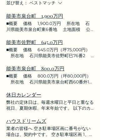
並び替え：
ベストマッチ
能美市泉台町 1,900万円
■概要 価格 1,900.0万円 所在地 石
川県能美市泉台町東6番地 土地面積 公
簿 431.94㎡（130.66坪） 床面積 延
223.55㎡（延67.62坪） 校区 湯野小学
能美市佐野町 645.0万円
校 ／ 寺井中学校 取引態様 媒介 ■物
■概要 価格 645.0万円（坪75,000円）
件資料 ■お問い合わせ先 株式会社 レント
所在地 石川県能美市佐野町巳76番2
売買担当：安井 フリーダイヤル 0120-57-
土地面積 約284.32㎡（約86.00坪） 校
0102 TEL 0761-58-6888 / FAX 0761-
区 湯野小学校 / 寺井中学校 取引態様
能美市泉台町 800.0万円
58-6222 E-mail yasui@kk-rent.co.jp
媒介 ■物件資料 ■お問い合わせ先 株式会
■概要 価格 800.0万円（坪80,000円）
社 レント 売買担当：安井 フリーダイヤ
所在地 石川県能美市泉台町西60番外1筆
ル 0120-57-0102 TEL 0761-58-
土地面積 約330.55㎡（約99.99坪）
6888 / FAX 0761-58-6222 E-mail
校区 湯野小学校 / 寺井中学校 取引態
休日カレンダー
yasui@kk-rent.co.jp
様 媒介 ■物件資料 ■お問い合わせ先 株式
弊社の定休日は、毎週水曜日と平日と重なる
会社 レント 売買担当：安井 フリーダイヤ
祝日、夏期休暇、年末年始です。 以下のカ
ル 0120-57-0102 TEL 0761-58-
レンダーより、ご確認お願いします。 ま
6888 / FAX 0761-58-6222 E-mail
た、営業時間は午前9時00分～午後5時00分
ハウスドリームズ
yasui@kk-rent.co.jp
です。 ご来店をお待ちしております♪ ■お問
業者の皆様へ 空き駐車場区画に番号がない
い合わせ先 株式会社 レント フリーダイヤ
場合は、契約中です。 空き駐車場区画 1、
ル 0120-57-0102 TEL 0761-58-